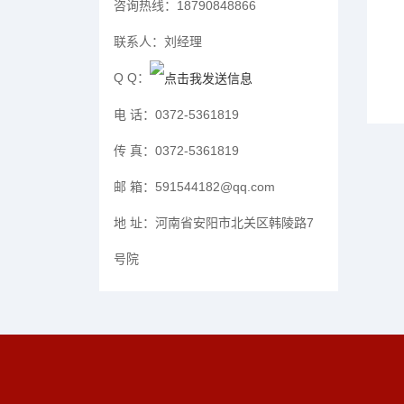
咨询热线：
18790848866
联系人：
刘经理
Q Q：
电 话：
0372-5361819
传 真：
0372-5361819
邮 箱：
591544182@qq.com
地 址：
河南省安阳市北关区韩陵路7
号院