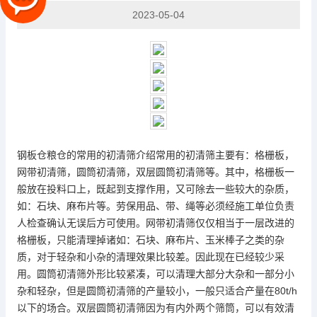
2023-05-04
钢板仓
粮仓的常用的初清筛介绍常用的初清筛主要有：格栅板，
网带初清筛，圆筒初清筛，双层圆筒初清筛等。其中，格栅板一
般放在投料口上，既起到支撑作用，又可除去一些较大的杂质，
如：石块、麻布片等。劳保用品、带、绳等必须经施工单位负责
人检查确认无误后方可使用。网带初清筛仅仅相当于一层改进的
格栅板，只能清理掉诸如：石块、麻布片、玉米棒子之类的杂
质，对于轻杂和小杂的清理效果比较差。因此现在已经较少采
用。圆筒初清筛外形比较紧凑，可以清理大部分大杂和一部分小
杂和轻杂，但是圆筒初清筛的产量较小，一般只适合产量在80t/h
以下的场合。双层圆筒初清筛因为有内外两个筛筒，可以有效清