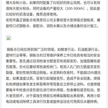
理大杂和小杂，如果同时配备了比较好的除尘风网，也可以有效
清除大部分轻杂，同时设备的产量较大（100-300t/h），因此是
比较好的初清设备，推荐选择使用。
安阳市鑫正钢板仓有限责任公司主要经营大型焊接式钢板库、螺
旋咬口式钢板仓、装配仓、消防水箱以及仓储设备的设计施工。
钢板仓已经应用到很广泛的领域，如粮食行业，石油能源行业，
建材行业等等，钢板仓的日常维护保养工作已经具有相当的安全
重要性。首先通过目测检查仓壁是否有局部变形，加强筋螺栓是
否脱落，空仓后要经常检查检修门，观测人孔门的力筋是否变形
裂缝，密封性相邻周边侧板。水泥熟料存放时，不能超过85摄氏
度，如果温度过高，容易引起储层变形，造成不安全因素。焊接
处和焊缝如果有发生断裂等异常现象应立即停止进料。仓提焊缝
要每半年检查对变形部位进行修补焊接，检查螺栓是否松动，垫
片是否损坏，对于腐蚀生锈部位用稀盐酸取出表层锈，再用小型
电动或电动除锈工具进行往复或旋转运动也可用高压水磨除锈。