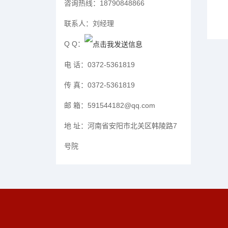
咨询热线：
18790848866
联系人：
刘经理
Q Q：
电 话：
0372-5361819
传 真：
0372-5361819
邮 箱：
591544182@qq.com
地 址：
河南省安阳市北关区韩陵路7
号院