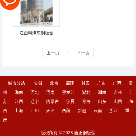
江西粉煤灰钢板仓
上一页
1
下一页
城市分站
安徽
北京
福建
甘肃
广东
广西
贵
州
海南
河北
河南
黑龙江
湖北
湖南
吉林
江
苏
江西
辽宁
内蒙古
宁夏
青海
山东
山西
陕
西
上海
四川
天津
西藏
新疆
云南
浙江
重
庆
版权所有 © 2026 鑫正钢板仓