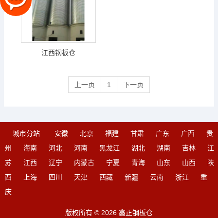
江西钢板仓
上一页
1
下一页
城市分站
安徽
北京
福建
甘肃
广东
广西
贵
州
海南
河北
河南
黑龙江
湖北
湖南
吉林
江
苏
江西
辽宁
内蒙古
宁夏
青海
山东
山西
陕
西
上海
四川
天津
西藏
新疆
云南
浙江
重
庆
版权所有 © 2026 鑫正钢板仓