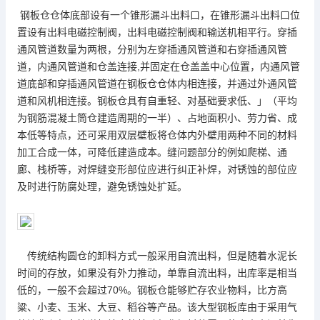
钢板仓仓体底部设有一个锥形漏斗出料口，在锥形漏斗出料口位
置设有出料电磁控制阀，出料电磁控制阀和输送机相平行。穿插
通风管道数量为两根，分别为左穿插通风管道和右穿插通风管
道，内通风管道和仓盖连接,并固定在仓盖盖中心位置，内通风管
道底部和穿插通风管道在钢板仓仓体内相连接，并通过外通风管
道和风机相连接。钢板仓具有自重轻、对基础要求低、」（平均
为钢筋混凝土筒仓建造周期的一半）、占地面积小、劳力省、成
本低等特点，还可采用双层壁板将仓体内外壁用两种不同的材料
加工合成一体，可降低建造成本。缝问题部分的例如爬梯、通
廊、栈桥等，对焊缝变形部位应进行纠正补焊，对锈蚀的部位应
及时进行防腐处理，避免锈蚀处扩延。
传统结构圆仓的卸料方式一般采用自流出料，但是随着水泥长
时间的存放，如果没有外力推动，单靠自流出料，出库率是相当
低的，一般不会超过70%。钢板仓能够贮存农业物料，比方高
粱、小麦、玉米、大豆、稻谷等产品。该
大型钢板库
由于采用气