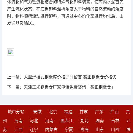
体流化和气力管道相结合的特殊气化卸料装置，使库内水泥首先
产生流化状态，在底板卸料溜槽角度大于物料的自然流动的角度
时，物料顺槽流动进行卸料，再通过中心均化室进行均化后，由
发送器及输送。
上一条：
大型焊接式钢板库价格即时留言 鑫正钢板仓价格优
下一条：
天津玉米钢板仓厂家电话免费咨询「鑫正钢板仓」
城市分站
安徽
北京
福建
甘肃
广东
广西
贵
州
海南
河北
河南
黑龙江
湖北
湖南
吉林
江
苏
江西
辽宁
内蒙古
宁夏
青海
山东
山西
陕